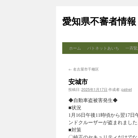
コ
ン
愛知県不審者情報
テ
ン
ツ
へ
ス
ホーム
パトネットあいち
一斉緊
キ
ッ
プ
←
名古屋市千種区
安城市
投稿日:
2025年1月17日
作成者:
patnet
◆自動車盗被害発生◆
■状況
1月16日午後11時頃から翌1
ンドクルーザーが盗まれました
■対策
〇純正のセキュリティだけでな