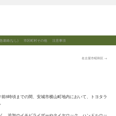
急連絡(なし)
市区町村その他
注意事項
名古屋市昭和区
→
7日午前8時頃までの間、安城市横山町地内において、トヨタラ
。
く、追加のイモビライザーやタイヤロック、ハンドルロッ