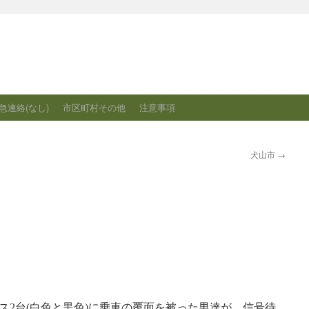
急連絡(なし)
市区町村その他
注意事項
犬山市
→
ス2台(白色と黒色)に乗車の覆面を被った男達が、信号待