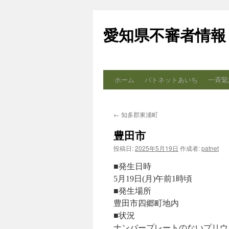
コ
ン
愛知県不審者情報
テ
ン
ツ
へ
ス
ホーム
パトネットあいち
一斉緊
キ
ッ
プ
←
知多郡東浦町
豊田市
投稿日:
2025年5月19日
作成者:
patnet
■発生日時
5月19日(月)午前1時頃
■発生場所
豊田市四郷町地内
■状況
ナンバープレートのないプリウ