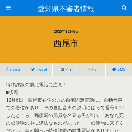
愛知県不審者情報
2025年12月6日
西尾市
Share
Tweet
Pin
Mail
SMS
特殊詐欺の前兆電話に注意！
■状況
12月6日、西尾市在住の方の自宅固定電話に、自動音声
での着信があり、その自動音声の説明に従って番号を押
したところ、郵便局の局員を名乗る男が出て「あなた宛
の郵便物の中に違法なものがあった」「郵便局に来てく
ださい」等と騙った特殊詐欺の前兆電話がありました。