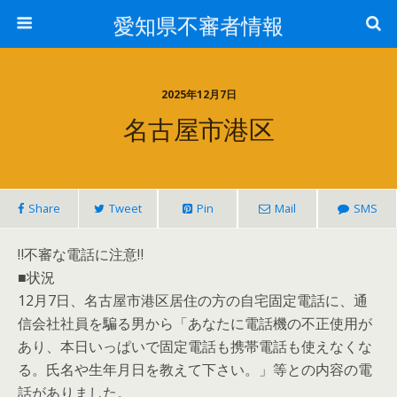
愛知県不審者情報
2025年12月7日
名古屋市港区
Share
Tweet
Pin
Mail
SMS
‼不審な電話に注意‼
■状況
12月7日、名古屋市港区居住の方の自宅固定電話に、通
信会社社員を騙る男から「あなたに電話機の不正使用が
あり、本日いっぱいで固定電話も携帯電話も使えなくな
る。氏名や生年月日を教えて下さい。」等との内容の電
話がありました。