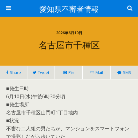
愛知県不審者情報
2026年6月10日
名古屋市千種区
Share
Tweet
Pin
Mail
SMS
■発生日時
6月10日(水)午後6時30分頃
■発生場所
名古屋市千種区山門町1丁目地内
■状況
不審な二人組の男たちが、マンションをスマートフォン
で撮影しながら歩いていた。