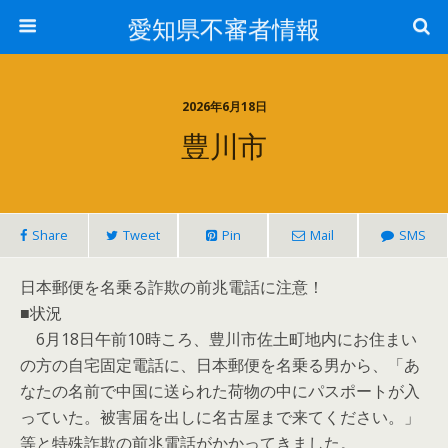
愛知県不審者情報
2026年6月18日
豊川市
Share
Tweet
Pin
Mail
SMS
日本郵便を名乗る詐欺の前兆電話に注意！
■状況
6月18日午前10時ころ、豊川市佐土町地内にお住まい
の方の自宅固定電話に、日本郵便を名乗る男から、「あ
なたの名前で中国に送られた荷物の中にパスポートが入
っていた。被害届を出しに名古屋まで来てください。」
等と特殊詐欺の前兆電話がかかってきました。