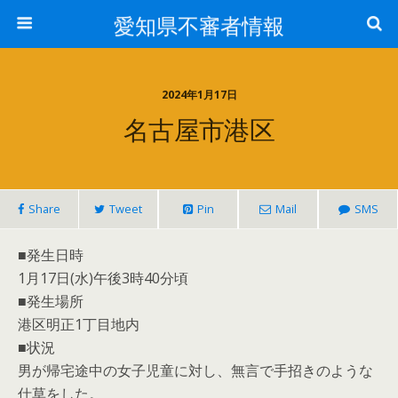
愛知県不審者情報
2024年1月17日
名古屋市港区
Share
Tweet
Pin
Mail
SMS
■発生日時
1月17日(水)午後3時40分頃
■発生場所
港区明正1丁目地内
■状況
男が帰宅途中の女子児童に対し、無言で手招きのような
仕草をした。