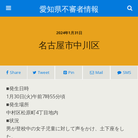
愛知県不審者情報
2024年1月31日
名古屋市中川区
Share
Tweet
Pin
Mail
SMS
■発生日時
1月30日(火)午前7時55分頃
■発生場所
中村区松原町4丁目地内
■状況
男が登校中の女子児童に対して声をかけ、土下座をし
た。