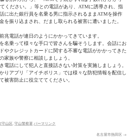
してください。」等との電話があり、ATMに誘導され、指
話に出た銀行員を名乗る男に指示されるままATMを操作
金を振り込まされ、だまし取られる被害に遭いました。
前兆電話が連日のようにかかってきています。
を名乗って様々な手口で皆さんを騙そうします。会話にお
ドやクレジットカードに関する不審な電話がかかってきた
の家族や警察に相談しましょう。
き電話にして犯人と直接話さない対策を実施しましょう。
かりアプリ「アイチポリス」では様々な防犯情報を配信し
て被害防止に役立ててください。
市守山区
,
守山警察署
パーマリンク
名古屋市熱田区
→