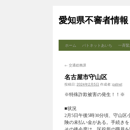
コ
ン
愛知県不審者情報
テ
ン
ツ
へ
ス
ホーム
パトネットあいち
一斉緊
キ
ッ
プ
←
交通総務課
名古屋市守山区
投稿日:
2024年2月5日
作成者:
patnet
※特殊詐欺被害の発生！！※
■状況
2月5日午後5時30分頃、守山
険の未払い金がある。手続きを
その後今度は、区役所の職員を