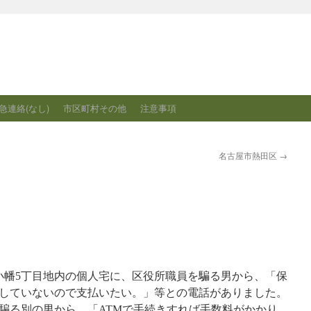
急連絡(なし)
市区町村その他
注意事項
名古屋市熱田区
→
区小幡5丁目地内の個人宅に、区役所職員を騙る男から、「保
していないので支払いたい。」等との電話がありました。
騙る別の男から、「ATMで手続きすれば手数料がかかり