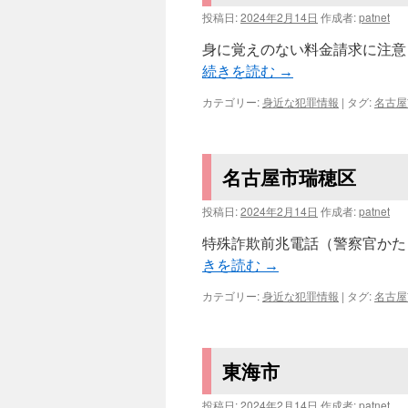
投稿日:
2024年2月14日
作成者:
patnet
身に覚えのない料金請求に注意
続きを読む
→
カテゴリー:
身近な犯罪情報
|
タグ:
名古屋
名古屋市瑞穂区
投稿日:
2024年2月14日
作成者:
patnet
特殊詐欺前兆電話（警察官かたり
きを読む
→
カテゴリー:
身近な犯罪情報
|
タグ:
名古屋
東海市
投稿日:
2024年2月14日
作成者:
patnet