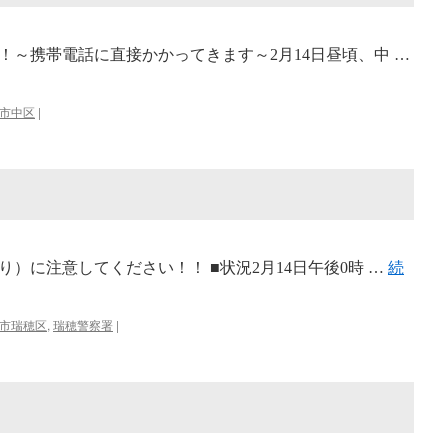
！～携帯電話に直接かかってきます～2月14日昼頃、中 …
市中区
|
）に注意してください！！ ■状況2月14日午後0時 …
続
市瑞穂区
,
瑞穂警察署
|