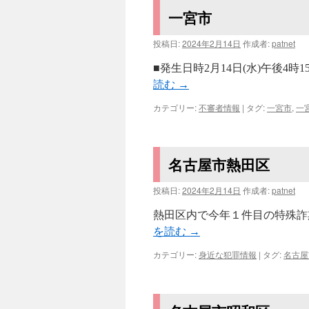
一宮市
投稿日:
2024年2月14日
作成者:
patnet
■発生日時2月14日(水)午後4
読む
→
カテゴリー:
不審者情報
|
タグ:
一宮市
,
一
名古屋市熱田区
投稿日:
2024年2月14日
作成者:
patnet
熱田区内で今年１件目の特殊詐欺
を読む
→
カテゴリー:
身近な犯罪情報
|
タグ:
名古屋