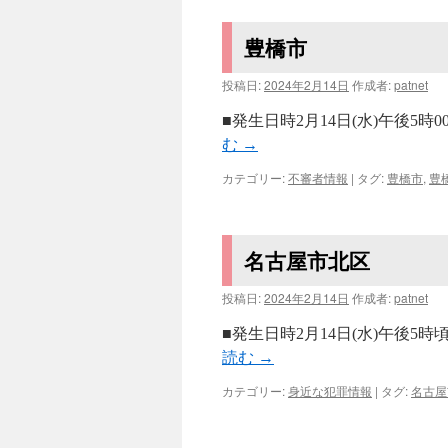
豊橋市
投稿日:
2024年2月14日
作成者:
patnet
■発生日時2月14日(水)午後5
む
→
カテゴリー:
不審者情報
|
タグ:
豊橋市
,
豊
名古屋市北区
投稿日:
2024年2月14日
作成者:
patnet
■発生日時2月14日(水)午後5
読む
→
カテゴリー:
身近な犯罪情報
|
タグ:
名古屋