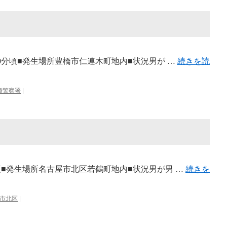
時00分頃■発生場所豊橋市仁連木町地内■状況男が …
続きを読
橋警察署
|
時頃■発生場所名古屋市北区若鶴町地内■状況男が男 …
続きを
市北区
|