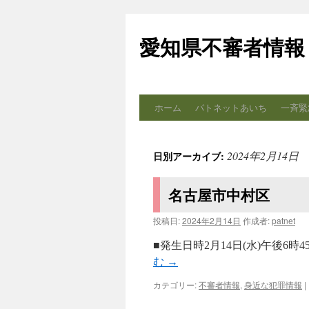
コ
ン
愛知県不審者情報
テ
ン
ツ
へ
ス
ホーム
パトネットあいち
一斉緊
キ
ッ
プ
2024年2月14日
日別アーカイブ:
名古屋市中村区
投稿日:
2024年2月14日
作成者:
patnet
■発生日時2月14日(水)午後6
む
→
カテゴリー:
不審者情報
,
身近な犯罪情報
|