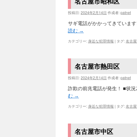
名古屋市昭和区
投稿日:
2024年2月14日
作成者:
patnet
サギ電話がかかってきています!!
読む
→
カテゴリー:
身近な犯罪情報
|
タグ:
名古屋
名古屋市熱田区
投稿日:
2024年2月14日
作成者:
patnet
詐欺の前兆電話が発生！ ■状況2
む
→
カテゴリー:
身近な犯罪情報
|
タグ:
名古屋
名古屋市中区