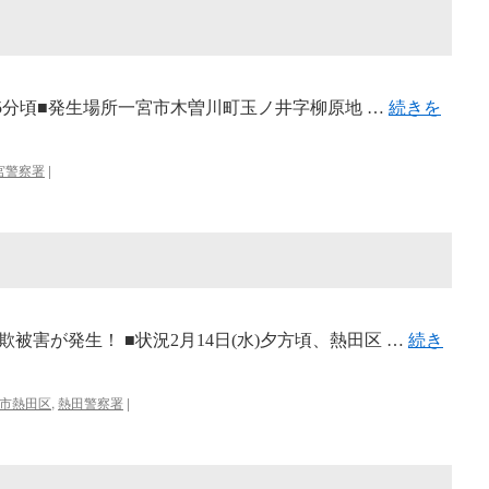
時15分頃■発生場所一宮市木曽川町玉ノ井字柳原地 …
続きを
宮警察署
|
被害が発生！ ■状況2月14日(水)夕方頃、熱田区 …
続き
市熱田区
,
熱田警察署
|