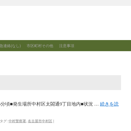
急連絡(なし)
市区町村その他
注意事項
時45分頃■発生場所中村区太閤通9丁目地内■状況 …
続きを読
タグ:
中村警察署
,
名古屋市中村区
|