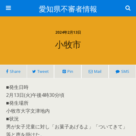
愛知県不審者情報
2024年2月13日
小牧市
Share
Tweet
Pin
Mail
SMS
■発生日時
2月13日(火)午後4時30分頃
■発生場所
小牧市大字文津地内
■状況
男が女子児童に対し「お菓子あげるよ」「ついてきて」
等と声を掛けた。