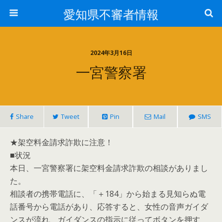
愛知県不審者情報
2024年3月16日
一宮警察署
Share
Tweet
Pin
Mail
SMS
★架空料金請求詐欺に注意！
■状況
本日、一宮警察署に架空料金請求詐欺の相談がありまし
た。
相談者の携帯電話に、「＋184」から始まる見知らぬ電
話番号から電話があり、応答すると、女性の音声ガイダ
ンスが流れ、ガイダンスの指示に従ってボタンを押す