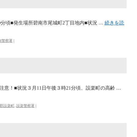
時50分頃■発生場所碧南市尾城町2丁目地内■状況 …
続きを読
南警察署
|
意！■状況３月11日午後３時21分頃、設楽町の高齢 …
郡設楽町
,
設楽警察署
|