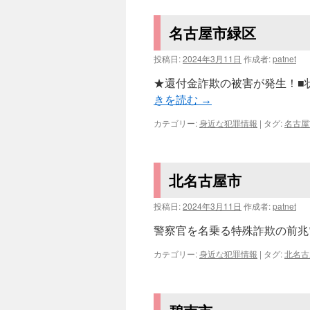
名古屋市緑区
投稿日:
2024年3月11日
作成者:
patnet
★還付金詐欺の被害が発生！■状
きを読む
→
カテゴリー:
身近な犯罪情報
|
タグ:
名古屋
北名古屋市
投稿日:
2024年3月11日
作成者:
patnet
警察官を名乗る特殊詐欺の前兆電話
カテゴリー:
身近な犯罪情報
|
タグ:
北名古