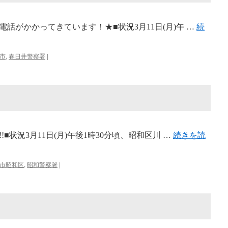
話がかかってきています！★■状況3月11日(月)午 …
続
市
,
春日井警察署
|
■状況3月11日(月)午後1時30分頃、昭和区川 …
続きを読
市昭和区
,
昭和警察署
|