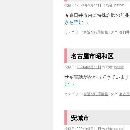
投稿日:
2024年3月11日
作成者:
patnet
★春日井市内に特殊詐欺の前兆電
きを読む
→
カテゴリー:
身近な犯罪情報
|
タグ:
春日井
名古屋市昭和区
投稿日:
2024年3月11日
作成者:
patnet
サギ電話がかかってきています!!
む
→
カテゴリー:
身近な犯罪情報
|
タグ:
名古屋
安城市
投稿日:
2024年3月11日
作成者:
patnet