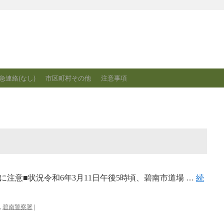
急連絡(なし)
市区町村その他
注意事項
注意■状況令和6年3月11日午後5時頃、碧南市道場 …
続
,
碧南警察署
|