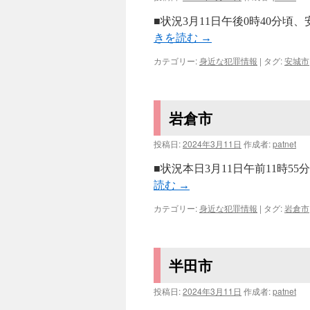
■状況3月11日午後0時40分
きを読む
→
カテゴリー:
身近な犯罪情報
|
タグ:
安城市
岩倉市
投稿日:
2024年3月11日
作成者:
patnet
■状況本日3月11日午前11時5
読む
→
カテゴリー:
身近な犯罪情報
|
タグ:
岩倉市
半田市
投稿日:
2024年3月11日
作成者:
patnet