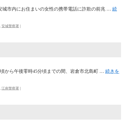
頃、安城市内にお住まいの女性の携帯電話に詐欺の前兆 …
続
,
安城警察署
|
5分頃から午後零時45分頃までの間、岩倉市北島町 …
続きを
,
江南警察署
|