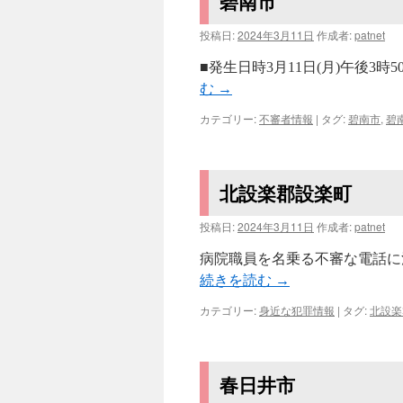
碧南市
投稿日:
2024年3月11日
作成者:
patnet
■発生日時3月11日(月)午後3
む
→
カテゴリー:
不審者情報
|
タグ:
碧南市
,
碧
北設楽郡設楽町
投稿日:
2024年3月11日
作成者:
patnet
病院職員を名乗る不審な電話に注
続きを読む
→
カテゴリー:
身近な犯罪情報
|
タグ:
北設楽
春日井市