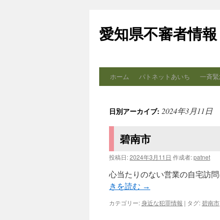
コ
ン
愛知県不審者情報
テ
ン
ツ
へ
ス
ホーム
パトネットあいち
一斉緊
キ
ッ
プ
2024年3月11日
日別アーカイブ:
碧南市
投稿日:
2024年3月11日
作成者:
patnet
心当たりのない営業の自宅訪問に
きを読む
→
カテゴリー:
身近な犯罪情報
|
タグ:
碧南市