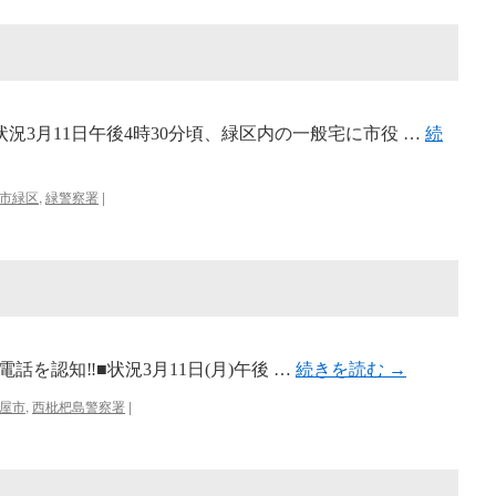
況3月11日午後4時30分頃、緑区内の一般宅に市役 …
続
市緑区
,
緑警察署
|
を認知‼■状況3月11日(月)午後 …
続きを読む
→
屋市
,
西枇杷島警察署
|