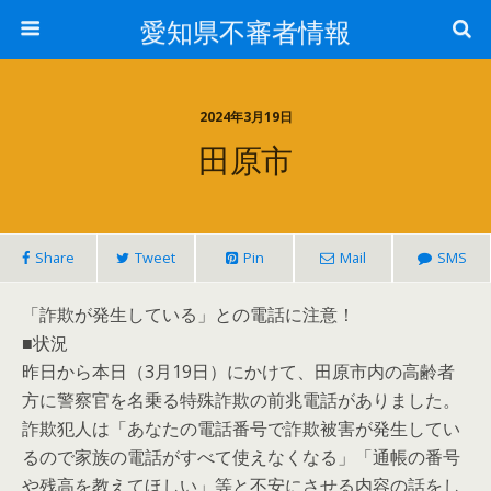
愛知県不審者情報
2024年3月19日
田原市
Share
Tweet
Pin
Mail
SMS
「詐欺が発生している」との電話に注意！
■状況
昨日から本日（3月19日）にかけて、田原市内の高齢者
方に警察官を名乗る特殊詐欺の前兆電話がありました。
詐欺犯人は「あなたの電話番号で詐欺被害が発生してい
るので家族の電話がすべて使えなくなる」「通帳の番号
や残高を教えてほしい」等と不安にさせる内容の話をし