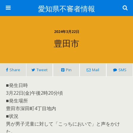
愛知県不審者情報
2024年3月22日
豊田市
Share
Tweet
Pin
Mail
SMS
■発生日時
3月22日(金)午後2時20分頃
■発生場所
豊田市深田町4丁目地内
■状況
男が男子児童に対して「こっちにおいで」と声をかけ
た。