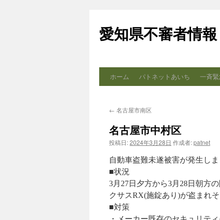
コ
ン
愛知県不審者情報
テ
ン
ツ
へ
ス
ホーム
パトネットあいち
一斉緊
キ
ッ
プ
←
名古屋市南区
名古屋市中村区
投稿日:
2024年3月28日
作成者:
patnet
自動車盗難未遂被害が発生しま
■状況
3月27日夕方から3月28日朝
クサスRX(施錠あり)が盗まれ
■対策
・メーカー既存のセキュリティ