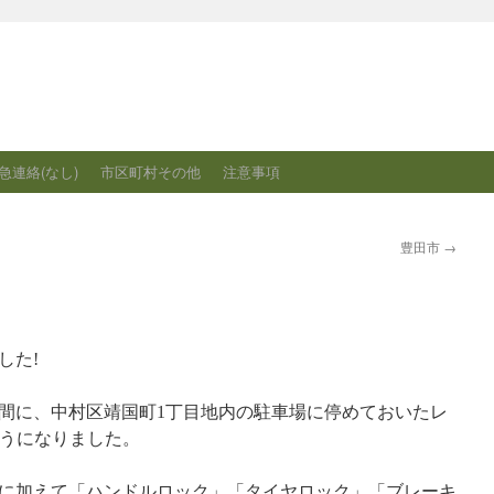
急連絡(なし)
市区町村その他
注意事項
豊田市
→
した!
方の間に、中村区靖国町1丁目地内の駐車場に停めておいたレ
そうになりました。
に加えて「ハンドルロック」「タイヤロック」「ブレーキ