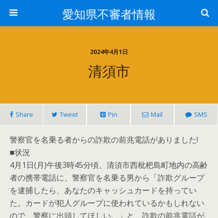
愛知県不審者情報
2024年4月1日
清須市
Share
Tweet
Pin
Mail
SMS
警察官を名乗る者からの詐欺の前兆電話がありました!
■状況
4月1日(月)午後3時45分頃、清須市西枇杷島町地内の高齢
者の携帯電話に、警察官を名乗る男から「詐欺グループ
を逮捕したら、あなたのキャッシュカードを持ってい
た。カードが犯人グループに使われているかもしれない
ので、警察に出頭してほしい。」と、詐欺の前兆電話が