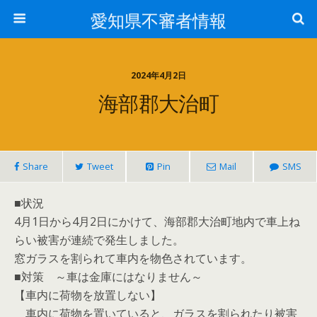
愛知県不審者情報
2024年4月2日
海部郡大治町
Share
Tweet
Pin
Mail
SMS
■状況
4月1日から4月2日にかけて、海部郡大治町地内で車上ね
らい被害が連続で発生しました。
窓ガラスを割られて車内を物色されています。
■対策 ～車は金庫にはなりません～
【車内に荷物を放置しない】
車内に荷物を置いていると、ガラスを割られたり被害