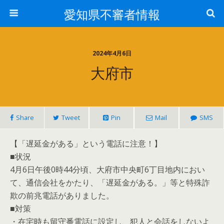
愛知県不審者情報
2024年4月6日
大府市
Share
Tweet
Pin
Mail
SMS
【「遅延金がある」という電話に注意！】
■状況
4月6日午後0時44分頃、大府市中央町6丁目地内におい
て、通信会社をかたり、「遅延金がある。」等と特殊詐
欺の前兆電話がありました。
■対策
・在宅時も留守番電話に設定し、犯人と会話をしないよ