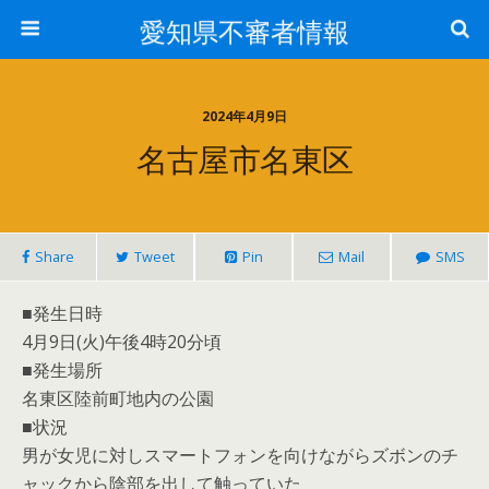
愛知県不審者情報
2024年4月9日
名古屋市名東区
Share
Tweet
Pin
Mail
SMS
■発生日時
4月9日(火)午後4時20分頃
■発生場所
名東区陸前町地内の公園
■状況
男が女児に対しスマートフォンを向けながらズボンのチ
ャックから陰部を出して触っていた