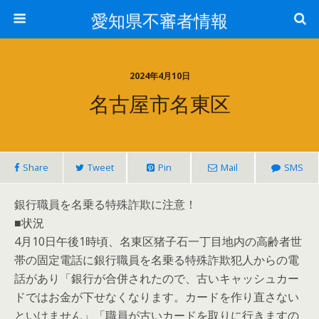
愛知県不審者情報
2024年4月10日
名古屋市名東区
Share
Tweet
Pin
Mail
SMS
銀行職員を名乗る特殊詐欺に注意！
■状況
4月10日午後1時頃、名東区猪子石一丁目地内の高齢者世
帯の固定電話に銀行職員を名乗る特殊詐欺犯人からの電
話があり「銀行が合併されたので、古いキャッシュカー
ドではお金が下せなくなります。カードを作り直さない
といけません」「職員が古いカードを取りに行きますの