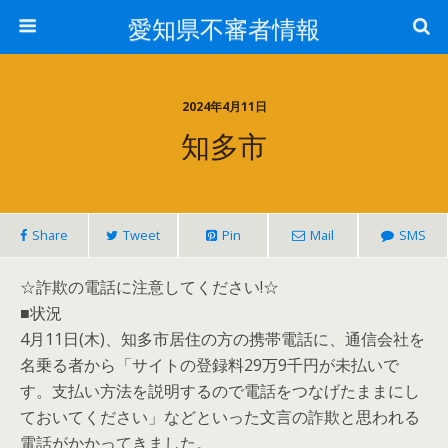
愛知県不審者情報
2024年4月11日
知多市
Share
Tweet
Pin
Mail
SMS
☆詐欺の電話に注意してください!☆
■状況
4月11日(木)、知多市居住の方の携帯電話に、通信会社を
名乗る者から「サイトの登録料29万9千円が未払いで
す。支払い方法を説明するので電話をつなげたままにし
ておいてください」などといった文言の詐欺と思われる
電話がかかってきました。