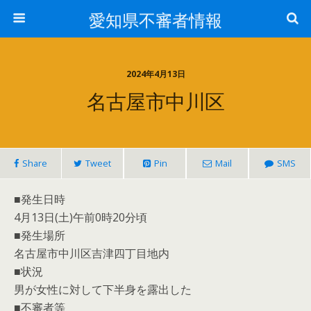
愛知県不審者情報
2024年4月13日
名古屋市中川区
Share
Tweet
Pin
Mail
SMS
■発生日時
4月13日(土)午前0時20分頃
■発生場所
名古屋市中川区吉津四丁目地内
■状況
男が女性に対して下半身を露出した
■不審者等