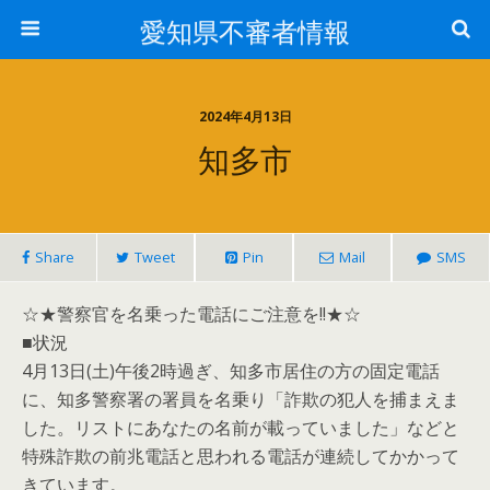
愛知県不審者情報
2024年4月13日
知多市
Share
Tweet
Pin
Mail
SMS
☆★警察官を名乗った電話にご注意を!!★☆
■状況
4月13日(土)午後2時過ぎ、知多市居住の方の固定電話
に、知多警察署の署員を名乗り「詐欺の犯人を捕まえま
した。リストにあなたの名前が載っていました」などと
特殊詐欺の前兆電話と思われる電話が連続してかかって
きています。