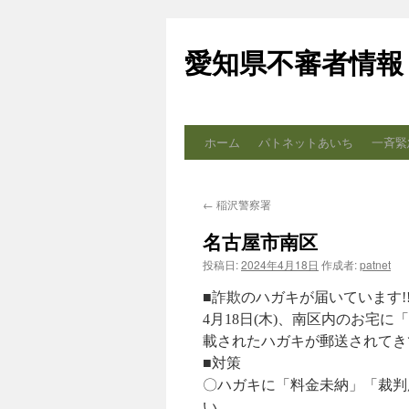
コ
ン
愛知県不審者情報
テ
ン
ツ
へ
ス
ホーム
パトネットあいち
一斉緊
キ
ッ
プ
←
稲沢警察署
名古屋市南区
投稿日:
2024年4月18日
作成者:
patnet
■詐欺のハガキが届いています!
4月18日(木)、南区内のお宅
載されたハガキが郵送されてき
■対策
〇ハガキに「料金未納」「裁判
い。