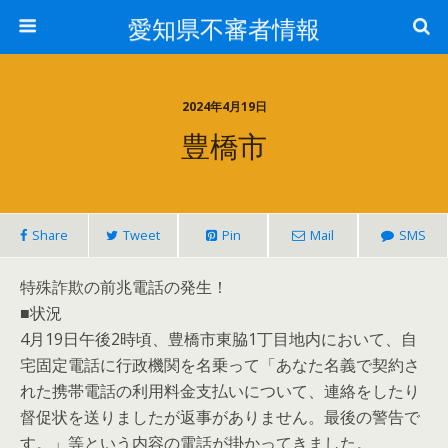
愛知県不審者情報
2024年4月19日
豊橋市
Share
Tweet
Pin
Mail
SMS
特殊詐欺の前兆電話の発生！
■状況
4月19日午後2時頃、豊橋市東脇1丁目地内において、自
宅固定電話に行政機関を名乗って「あなた名義で契約さ
れた携帯電話の利用料金支払いについて、連絡をしたり
督促状を送りましたが返事がありません。最後の警告で
す。」等という内容の電話が掛かってきました。