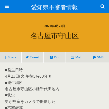
愛知県不審者情報
2024年4月23日
名古屋市守山区
Share
Tweet
Pin
Mail
SMS
■発生日時
4月23日(火)午後5時00分頃
■発生場所
名古屋市守山区小幡千代田地内
■状況
男が児童をカメラで撮影した
■不審者等