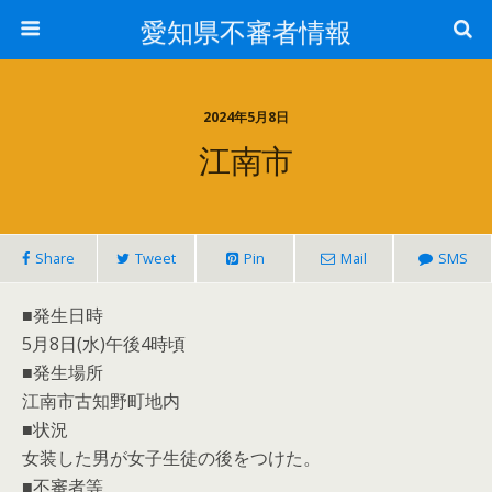
愛知県不審者情報
2024年5月8日
江南市
Share
Tweet
Pin
Mail
SMS
■発生日時
5月8日(水)午後4時頃
■発生場所
江南市古知野町地内
■状況
女装した男が女子生徒の後をつけた。
■不審者等