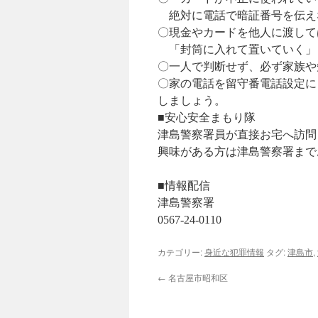
絶対に電話で暗証番号を伝え
〇現金やカードを他人に渡して
「封筒に入れて置いていく」
〇一人で判断せず、必ず家族や
〇家の電話を留守番電話設定に
しましょう。
■安心安全まもり隊
津島警察署員が直接お宅へ訪問
興味がある方は津島警察署まで
■情報配信
津島警察署
0567-24-0110
カテゴリー:
身近な犯罪情報
タグ:
津島市
,
←
名古屋市昭和区