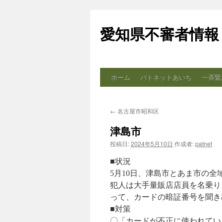
コ
ン
愛知県不審者情報
テ
ン
ツ
へ
ス
ホーム
パトネットあいち
一斉緊
キ
ッ
プ
←
名古屋市昭和区
津島市
投稿日:
2024年5月10日
作成者:
patnet
■状況
5月10日、津島市とあま市の
犯人は大手量販店店員を名乗り
って、カードの暗証番号を聞き
■対策
〇「カードが不正に使われてい