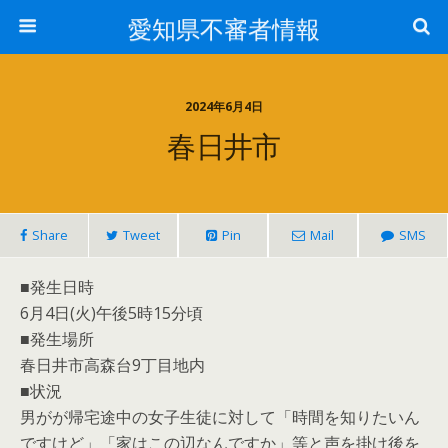
愛知県不審者情報
2024年6月4日
春日井市
Share
Tweet
Pin
Mail
SMS
■発生日時
6月4日(火)午後5時15分頃
■発生場所
春日井市高森台9丁目地内
■状況
男がが帰宅途中の女子生徒に対して「時間を知りたいん
ですけど」「家はこの辺なんですか」等と声を掛け後を