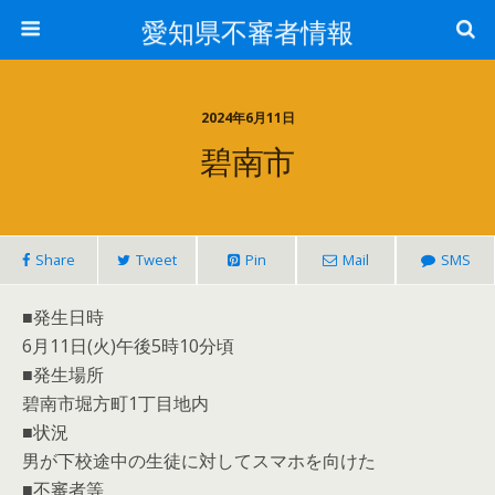
愛知県不審者情報
2024年6月11日
碧南市
Share
Tweet
Pin
Mail
SMS
■発生日時
6月11日(火)午後5時10分頃
■発生場所
碧南市堀方町1丁目地内
■状況
男が下校途中の生徒に対してスマホを向けた
■不審者等