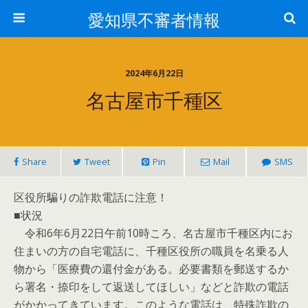
愛知県不審者情報
2024年6月22日
名古屋市千種区
Share
Tweet
Pin
Mail
SMS
区役所騙りの詐欺電話に注意！
■状況
令和6年6月22日午前10時ころ、名古屋市千種区内にお
住まいの方の自宅電話に、千種区役所の職員を名乗る人
物から「医療費の還付金がある。必要書類を郵送するか
ら署名・捺印をして返送してほしい」などと詐欺の電話
がかかってきています。このような電話は、特殊詐欺の