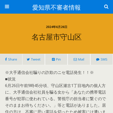
愛知県不審者情報
2024年6月26日
名古屋市守山区
Share
Tweet
Pin
Mail
SMS
※大手通信会社騙りの詐欺のニセ電話発生！！※
■状況
6月26日午前9時45分頃、守山区瀬古1丁目地内の個人方
に、大手通信会社社員を騙る女から「あなたの携帯電話
番号が犯罪に使われている。警視庁の担当者に繋ぐので
そのままお待ちください。」等と電話がありました。居
住の方は、不審に思い電話を切ったため被害には遭いま