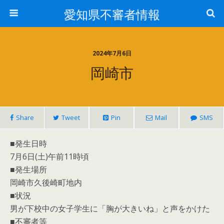
愛知県不審者情報
2024年7月6日
岡崎市
Share
Tweet
Pin
Mail
SMS
■発生日時
7月6日(土)午前11時頃
■発生場所
岡崎市久後崎町地内
■状況
男が下校中の女子学生に「胸が大きいね」と声をかけた
■不審者等