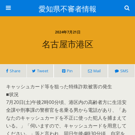
愛知県不審者情報
2024年7月21日
名古屋市港区
Share
Tweet
Pin
Mail
SMS
キャッシュカード等を狙った特殊詐欺被害の発生
■状況
7月20日(土)午後2時00分頃、港区内の高齢者方に生活安
全課や刑事課の警察官を名乗る男から電話があり、「あ
なたのキャッシュカードを不正に使った犯人を捕まえて
いる。」「伺いますので、キャッシュカードを用意して
ください。」等と言われ、同日午後4時30分頃、自宅を