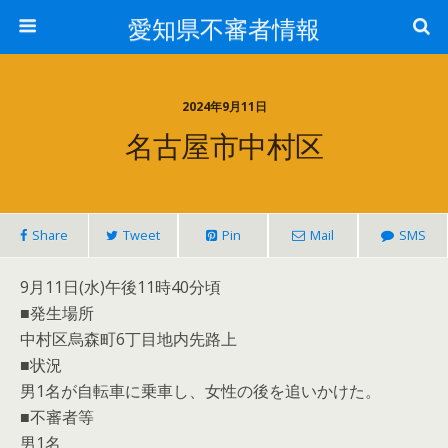
愛知県不審者情報
2024年9月11日
名古屋市中村区
Share
Tweet
Pin
Mail
SMS
9月11日(水)午後11時40分頃
■発生場所
中村区烏森町6丁目地内先路上
■状況
男1名が自転車に乗車し、女性の後を追いかけた。
■不審者等
男1名