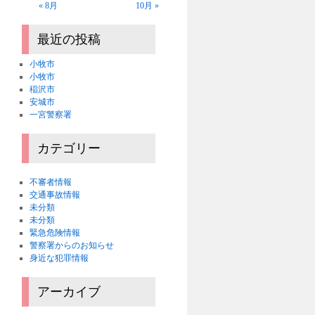
« 8月
10月 »
最近の投稿
小牧市
小牧市
稲沢市
安城市
一宮警察署
カテゴリー
不審者情報
交通事故情報
未分類
未分類
緊急危険情報
警察署からのお知らせ
身近な犯罪情報
アーカイブ