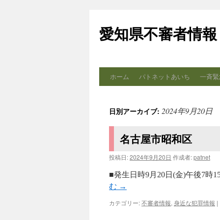
コ
ン
愛知県不審者情報
テ
ン
ツ
へ
ス
ホーム
パトネットあいち
一斉緊
キ
ッ
プ
2024年9月20日
日別アーカイブ:
名古屋市昭和区
投稿日:
2024年9月20日
作成者:
patnet
■発生日時9月20日(金)午後7
む
→
カテゴリー:
不審者情報
,
身近な犯罪情報
|