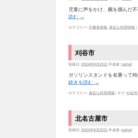
児童に声をかけ、腕を掴んだ不審者
読む
→
カテゴリー:
不審者情報
,
身近な犯罪情報
|
刈谷市
投稿日:
2024年9月20日
作成者:
patnet
ガソリンスタンドを名乗って特殊
続きを読む
→
カテゴリー:
身近な犯罪情報
|
タグ:
刈谷市
北名古屋市
投稿日:
2024年9月20日
作成者:
patnet