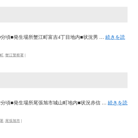
時30分頃■発生場所蟹江町富吉4丁目地内■状況男 …
続きを読
町
,
蟹江警察署
|
時42分頃■発生場所尾張旭市城山町地内■状況赤信 …
続きを読
署
,
尾張旭市
|