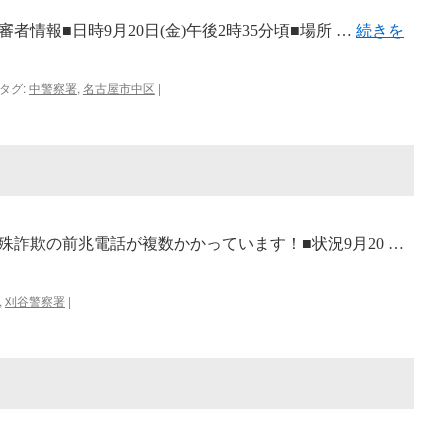
情報■日時9月20日(金)午後2時35分頃■場所 …
続きを
タグ:
中警察署
,
名古屋市中区
|
詐欺の前兆電話が複数かかっています！■状況9月20 …
,
刈谷警察署
|