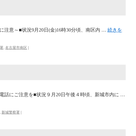
意～■状況9月20日(金)16時30分頃、南区内 …
続きを
署
,
名古屋市南区
|
電話にご注意を■状況９月20日午後４時頃、新城市内に …
,
新城警察署
|