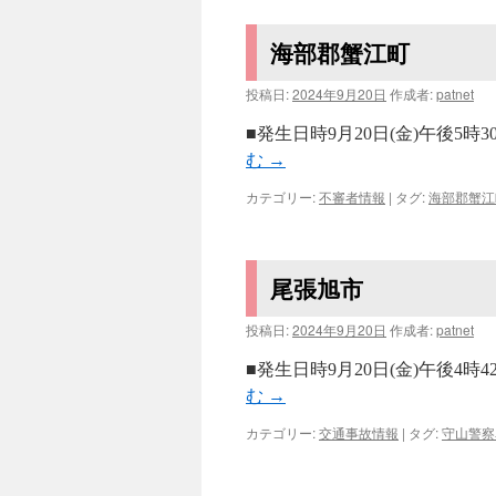
海部郡蟹江町
投稿日:
2024年9月20日
作成者:
patnet
■発生日時9月20日(金)午後5
む
→
カテゴリー:
不審者情報
|
タグ:
海部郡蟹江
尾張旭市
投稿日:
2024年9月20日
作成者:
patnet
■発生日時9月20日(金)午後4
む
→
カテゴリー:
交通事故情報
|
タグ:
守山警察