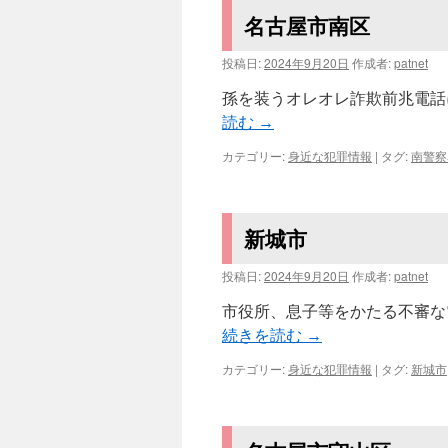
名古屋市南区
投稿日:
2024年9月20日
作成者:
patnet
孫を装うオレオレ詐欺前兆電話に注
読む
→
カテゴリー:
身近な犯罪情報
|
タグ:
南警察
新城市
投稿日:
2024年9月20日
作成者:
patnet
市役所、息子等をかたる不審な
続きを読む
→
カテゴリー:
身近な犯罪情報
|
タグ:
新城市