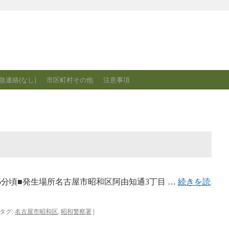
急連絡(なし)
市区町村その他
注意事項
時15分頃■発生場所名古屋市昭和区阿由知通3丁目 …
続きを読
タグ:
名古屋市昭和区
,
昭和警察署
|