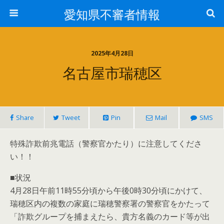
愛知県不審者情報
2025年4月28日
名古屋市瑞穂区
Share
Tweet
Pin
Mail
SMS
特殊詐欺前兆電話（警察官かたり）に注意してくださ
い！！
■状況
4月28日午前11時55分頃から午後0時30分頃にかけて、
瑞穂区内の複数の家庭に瑞穂警察署の警察官をかたって
「詐欺グループを捕まえたら、貴方名義のカード等が出