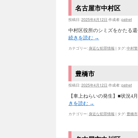
名古屋市中村区
投稿日:
2025年4月12日
作成者:
patnet
中村区役所のシミズをかたる還付
続きを読む
→
カテゴリー:
身近な犯罪情報
|
タグ:
中村警
豊橋市
投稿日:
2025年4月12日
作成者:
patnet
【車上ねらいの発生】■状況4月
きを読む
→
カテゴリー:
身近な犯罪情報
|
タグ:
豊橋市