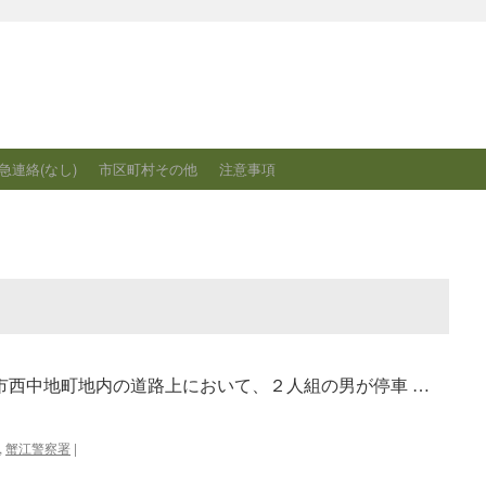
急連絡(なし)
市区町村その他
注意事項
富市西中地町地内の道路上において、２人組の男が停車 …
,
蟹江警察署
|