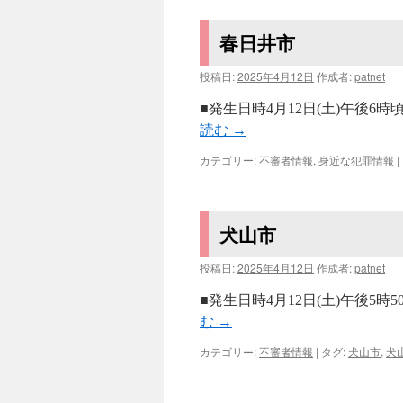
春日井市
投稿日:
2025年4月12日
作成者:
patnet
■発生日時4月12日(土)午後6
読む
→
カテゴリー:
不審者情報
,
身近な犯罪情報
|
犬山市
投稿日:
2025年4月12日
作成者:
patnet
■発生日時4月12日(土)午後5
む
→
カテゴリー:
不審者情報
|
タグ:
犬山市
,
犬