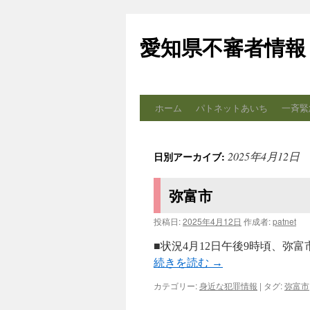
コ
ン
愛知県不審者情報
テ
ン
ツ
へ
ス
ホーム
パトネットあいち
一斉緊
キ
ッ
プ
2025年4月12日
日別アーカイブ:
弥富市
投稿日:
2025年4月12日
作成者:
patnet
■状況4月12日午後9時頃、弥
続きを読む
→
カテゴリー:
身近な犯罪情報
|
タグ:
弥富市