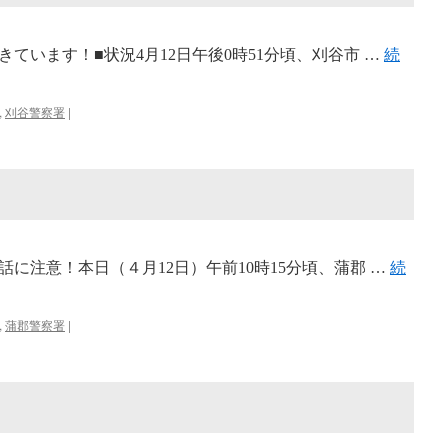
ています！■状況4月12日午後0時51分頃、刈谷市 …
続
,
刈谷警察署
|
に注意！本日（４月12日）午前10時15分頃、蒲郡 …
続
,
蒲郡警察署
|