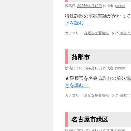
投稿日:
2025年4月12日
作成者:
patnet
特殊詐欺の前兆電話がかかってき
きを読む
→
カテゴリー:
身近な犯罪情報
|
タグ:
刈谷市
蒲郡市
投稿日:
2025年4月12日
作成者:
patnet
★警察官を名乗る詐欺の前兆電話
きを読む
→
カテゴリー:
身近な犯罪情報
|
タグ:
蒲郡市
名古屋市緑区
投稿日:
2025年4月12日
作成者:
patnet