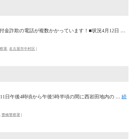
金詐欺の電話が複数かかっています！■状況4月12日 …
察署
,
名古屋市中村区
|
11日午後4時頃から午後5時半頃の間に西岩田地内の …
続
,
豊橋警察署
|