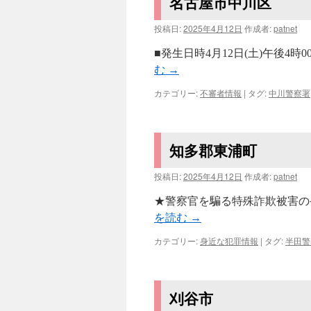
名古屋市中川区
投稿日:
2025年4月12日
作成者:
patnet
■発生日時4月12日(土)午後4
む
→
カテゴリー:
不審者情報
|
タグ:
中川警察署
知多郡東浦町
投稿日:
2025年4月12日
作成者:
patnet
★警察官を騙る特殊詐欺被害の発
を読む
→
カテゴリー:
身近な犯罪情報
|
タグ:
半田警
刈谷市