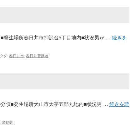
時頃■発生場所春日井市押沢台5丁目地内■状況男が …
続きを
タグ:
春日井市
,
春日井警察署
|
時50分頃■発生場所犬山市大字五郎丸地内■状況男 …
続きを読
山警察署
|