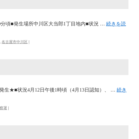
時00分頃■発生場所中川区大当郎1丁目地内■状況 …
続きを読
,
名古屋市中川区
|
生★■状況4月12日午後1時頃（4月13日認知）、 …
続き
察署
|