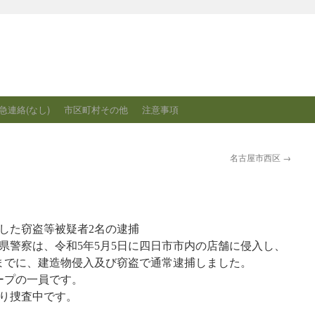
急連絡(なし)
市区町村その他
注意事項
名古屋市西区
→
した窃盗等被疑者2名の逮捕
県警察は、令和5年5月5日に四日市市内の店舗に侵入し、
までに、建造物侵入及び窃盗で通常逮捕しました。
ープの一員です。
り捜査中です。