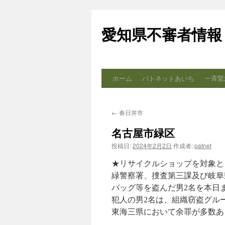
コ
ン
愛知県不審者情報
テ
ン
ツ
へ
ス
ホーム
パトネットあいち
一斉緊
キ
ッ
プ
←
春日井市
名古屋市緑区
投稿日:
2024年2月2日
作成者:
patnet
★リサイクルショップを対象と
緑警察署、捜査第三課及び岐阜
バッグ等を盗んだ男2名を本日
犯人の男2名は、組織窃盗グル
東海三県において余罪が多数あ