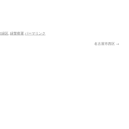
市緑区
,
緑警察署
パーマリンク
名古屋市西区
→