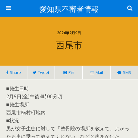
愛知県不審者情報
2024年2月9日
西尾市
Share
Tweet
Pin
Mail
SMS
■発生日時
2月9日(金)午後4時00分頃
■発生場所
西尾市楠村町地内
■状況
男が女子生徒に対して「整骨院の場所を教えて、よかっ
たら車に乗って教えてくれない」などと声をかけた