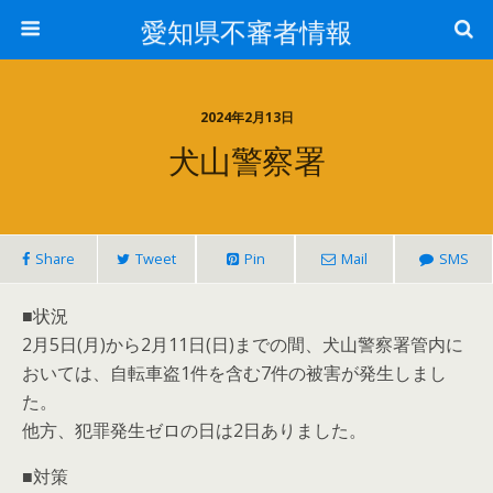
愛知県不審者情報
2024年2月13日
犬山警察署
Share
Tweet
Pin
Mail
SMS
■状況
2月5日(月)から2月11日(日)までの間、犬山警察署管内に
おいては、自転車盗1件を含む7件の被害が発生しまし
た。
他方、犯罪発生ゼロの日は2日ありました。
■対策