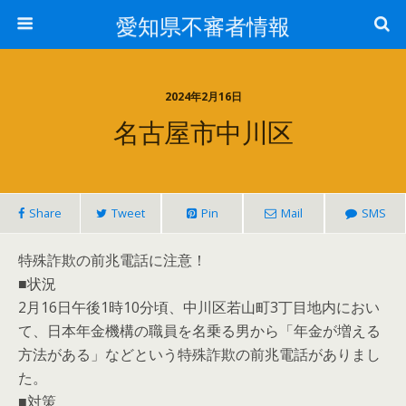
愛知県不審者情報
2024年2月16日
名古屋市中川区
Share
Tweet
Pin
Mail
SMS
特殊詐欺の前兆電話に注意！
■状況
2月16日午後1時10分頃、中川区若山町3丁目地内におい
て、日本年金機構の職員を名乗る男から「年金が増える
方法がある」などという特殊詐欺の前兆電話がありまし
た。
■対策