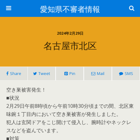
愛知県不審者情報
2024年2月29日
名古屋市北区
Share
Tweet
Pin
Mail
SMS
空き巣被害発生！
■状況
2月29日午前8時頃から午前10時30分頃までの間、北区東
味鋺１丁目内において空き巣被害が発生しました。
犯人は玄関ドアをこじ開けて侵入し、腕時計やネックレ
スなどを盗んでいます。
■対策