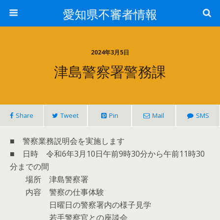
愛知県不審者情報
2024年3月5日
津島警察署警務課
Share
Tweet
Pin
Mail
SMS
■ 警察業務説明会を実施します
■ 日時 令和6年3月10日午前9時30分から午前11時30
分までの間
場所 津島警察署
内容 警察の仕事体験
日曜日の警察署内の様子見学
若手警察官との座談会