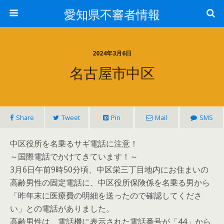
愛知県不審者情報
2024年3月6日
名古屋市中区
Share
Tweet
Pin
Mail
SMS
中区役所を名乗るサギ電話に注意！
～国際電話でかけてきています！～
3月6日午前9時50分頃、中区栄三丁目地内にお住まいの
高齢男性の固定電話に、中区役所保険係を名乗る男から
「昨年末に医療費の明細を送ったので確認してくださ
い」との電話がありました。
高齢男性は、電話機に表示された電話番号が「44」から