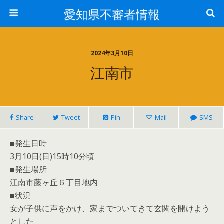
愛知県不審者情報
2024年3月10日
江南市
Share
Tweet
Pin
Mail
SMS
■発生日時
3月10日(日)15時10分頃
■発生場所
江南市藤ヶ丘６丁目地内
■状況
女が子供に声をかけ、家までついてきて玄関を開けよう
とした