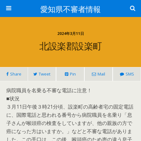
愛知県不審者情報
2024年3月11日
北設楽郡設楽町
Share
Tweet
Pin
Mail
SMS
病院職員を名乗る不審な電話に注意！
■状況
３月11日午後３時21分頃、設楽町の高齢者宅の固定電話
に、国際電話と思われる番号から病院職員を名乗り「息
子さんが喉頭癌の検査をしていますが、他の親族の方で
癌になった方はいますか。」などと不審な電話がありま
した。この手口は、この後、喉頭癌のため声の違う息子