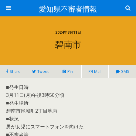
愛知県不審者情報
2024年3月11日
碧南市
Share
Tweet
Pin
Mail
SMS
■発生日時
3月11日(月)午後3時50分頃
■発生場所
碧南市尾城町2丁目地内
■状況
男が女児にスマートフォンを向けた
■不審者等