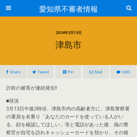
愛知県不審者情報
2024年3月13日
津島市
Share
Tweet
Pin
Mail
SMS
詐欺の被害が連続発生!!
■状況
3月13日午後2時頃、津島市内の高齢者方に、津島警察署
の署員を名乗り「あなたのカードを使っている人がい
る、顔を確認してほしい」等と電話があった後、偽の警
察官が自宅を訪れキャッシューカードを預かり、その後